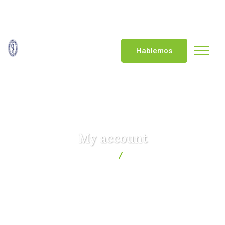
contactenos@fundaciongillow.org
+57 (601) 6200937
Hablemos
My account
Fundación Gillow
My account